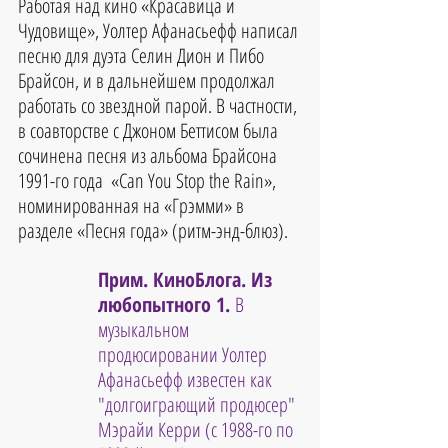
Работая над кино «Красавица и 
Чудовище», Уолтер Афанасьефф написал 
песню для дуэта Селин Дион и Пибо 
Брайсон, и в дальнейшем продолжал 
работать со звездной парой. В частности, 
в соавторстве с Джоном Беттисом была 
сочинена песня из альбома Брайсона 
1991-го года  «Can You Stop the Rain», 
номинированная на «Грэмми» в 
разделе «Песня года» (ритм-энд-блюз).
Прим. КиноБлога. Из 
любопытного 1. 
В 
музыкальном 
продюсировании Уолтер 
Афанасьефф известен как 
"долгоиграющий продюсер" 
Мэрайи Керри (с 1988-го по 