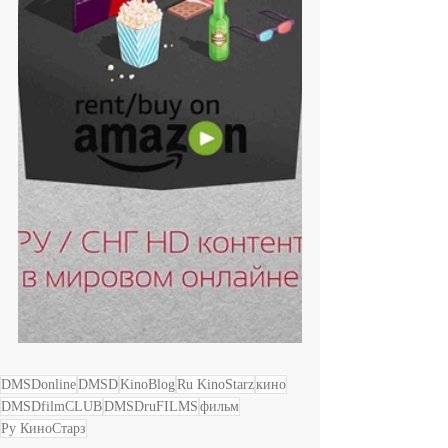
DMSDonline
DMSD
KinoBlog
Ru KinoStarz
кино
DMSDfilmCLUB
DMSDruFILMS
фильм
Ру КиноСтарз