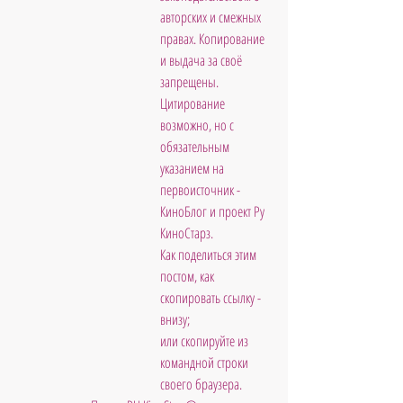
авторских и смежных 
правах. Копирование 
и выдача за своё 
запрещены. 
Цитирование 
возможно, но с 
обязательным 
указанием на 
первоисточник - 
КиноБлог и проект Ру 
КиноСтарз. 
Как поделиться этим 
постом, как 
скопировать ссылку - 
внизу; 
или скопируйте из 
командной строки 
своего браузера. 