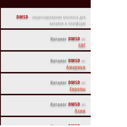
DMSD
-
лицензирование контента для
каналов и платформ
Каталог
DMSD
из
СНГ
Каталог
DMSD
из
Америки
Каталог
DMSD
из
Европы
Каталог
DMSD
из
Азии
Каталог
DMSD
из