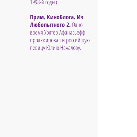
1998-й годы). 
Прим. КиноБлога. Из 
Любопытного 2.
 Одно 
время Уолтер Афанасьефф 
продюсировал и российскую 
певицу Юлию Началову.