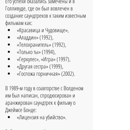
Его успехи оказались замечены и в 
Голливуде, где он был вовлечен в 
создание саундтреков к таким известным 
фильмам как:
«Красавица и Чудовище», 
«Аладдин» (1992), 
«Телохранитель» (1992), 
«Только ты» (1994), 
«Геркулес», «Игра» (1997), 
«Другая сестра» (1999), 
«Госпожа горничная» (2002).
В 1989-м году в соавторстве с Волденом 
им был написан, спродюсирован и 
аранжирован саундтрек к фильму о 
Джеймсе Бонде: 
«Лицензия на убийство».