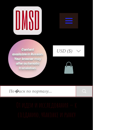
Content
USD ($)
available in Russian.
Your browser may
offer automatic
translation.
От идеи и исследования — к
созданию, упаковке и рынку