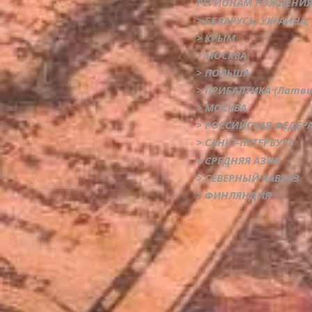
РЕГИОНАМ РОЖДЕНИЯ (
> БЕЛАРУСЬ, УКРАИНА
> КРЫМ
> МОСКВА
> ПОЛЬША
> ПРИБАЛТИКА (Латв
> МОСКВА
> РОССИЙСКАЯ ФЕДЕР
> САНКТ-ПЕТЕРБУРГ
> СРЕДНЯЯ АЗИЯ
> СЕВЕРНЫЙ КАВКАЗ
> ФИНЛЯНДИЯ