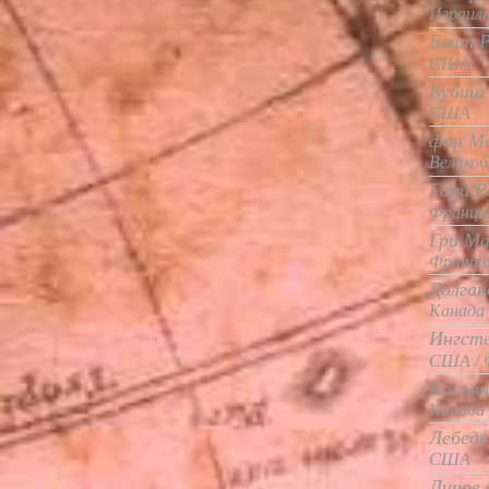
Израил
Блат Р
США
Бубиш 
США
фон Ме
Великоб
Гари Р
Франци
Гри Ма
Франци
Долган
Канада
Ингсте
США / 
Касъян
Канада
Лебедев
США
Линов 