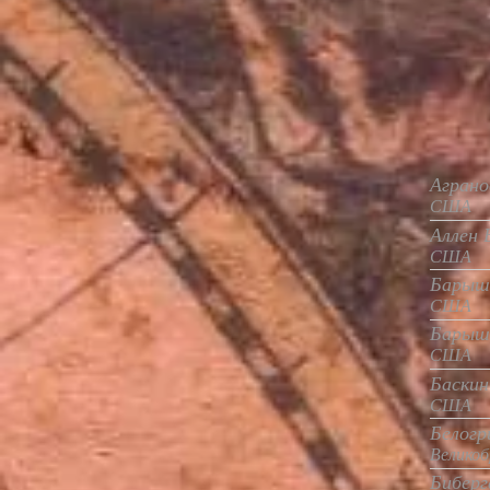
Аграно
США
Аллен 
США
Барышн
США
Барышн
США
Баскин
США
Белогр
Велико
Биберга