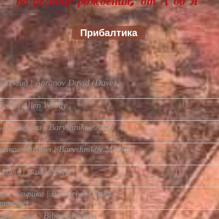
по региону рождения, от А до Я
Прибалтика
в Дэвид | Agranov David (Dave)
Вуди | Allen Woody
иков Анна | Baryshnikov Anna
иков Михаил | Baryshnikov Mikhail
 Илья | Baskin Elya
ива Ульрика | Belogriva Ulrika
британия
ль Слава | Bibergal Slava