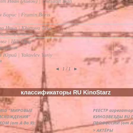
т Иван (Айвэн) | Triesault Ivan
 Борис | Frumin Boris
а Ника | Khitrova Nika
Великобритания
ег | Hill Oleg
британия
в Юрий | Yakovlev Yuriy
я
◄
1 / 1
►
классификаторы RU KinoStarz
DMSD "МИРОВЫЕ
РЕЕСТР агрегато
ИСХОЖДЕНИЯ"
КИНОЗВЕЗДЫ RU 
ОМ (от А до Я):
ПРОФЕССИИ (от А 
> АКТЁРЫ