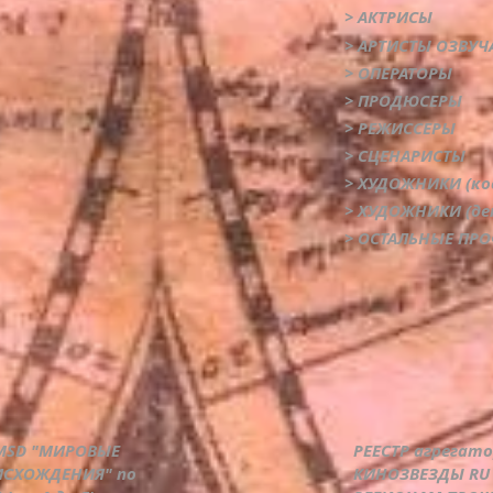
> АКТРИСЫ
> АРТИСТЫ ОЗВУЧ
> ОПЕРАТОРЫ
> ПРОДЮСЕРЫ
> РЕЖИССЕРЫ
> СЦЕНАРИСТЫ
> ХУДОЖНИКИ (ко
> ХУДОЖНИКИ (де
> ОСТАЛЬНЫЕ ПР
DMSD "МИРОВЫЕ
РЕЕСТР агрегат
ИСХОЖДЕНИЯ" по
КИНОЗВЕЗДЫ RU