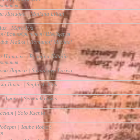
британия
а Лилиана | Malkina Lilian
ия | Mara Lya
я / Великобритания / Швейцария
фф Майкл | Romanoff Michael
 Наталья | Ryumina Natalia
британия
ова Лариса | Savankova Larisa
я
ш Вилис | Seglinsh Vilis
к Льюис | Selznick Lewis
сения | Solo Ksenia
Роберт | Taube Robert
ия