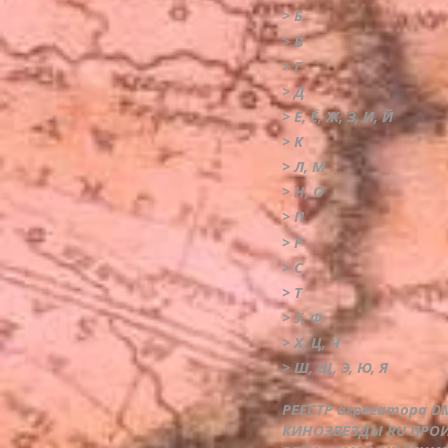
> Б
> В
> Г
> Д
> Е, Ё, Ж, З, И, Й
> К
> Л, М
> Н, О
> П
> Р
> С
> Т
> У, Ф
> Х, Ц, Ч
> Ш, Щ, Э, Ю, Я
РЕЕСТР агрегатора 
КИНОЗВЕЗДЫ RU ПРО