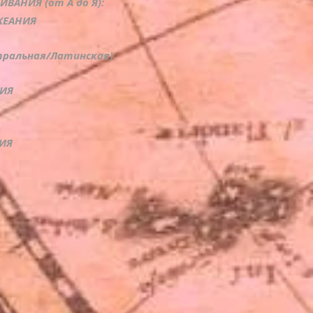
ВАНИЯ (от А до Я):
ОКЕАНИЯ
тральная/Латинская)
НИЯ
ИЯ