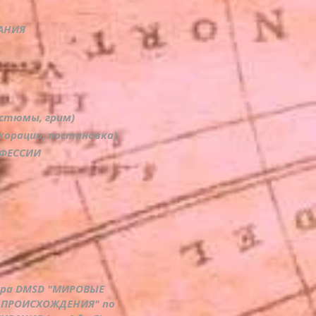
АНИЯ
стюмы, грим)
корации, постановка)
ОФЕССИИ
ора DMSD "МИРОВЫЕ
 ПРОИСХОЖДЕНИЯ" по