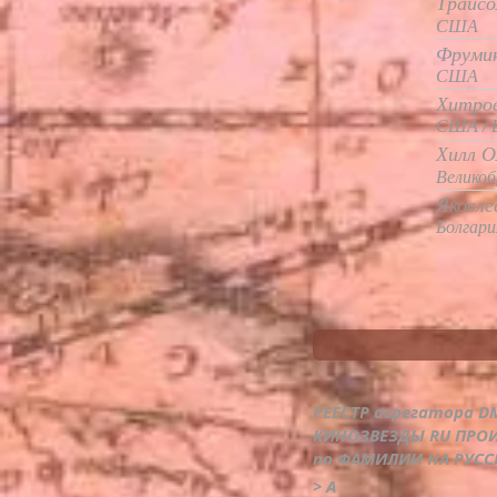
Трайсол
США
Фрумин
США
Хитров
США / 
Хилл Ол
Велико
Яковле
Болгари
РЕЕСТР агрегатора 
КИНОЗВЕЗДЫ RU ПРО
по ФАМИЛИИ НА РУССК
> А