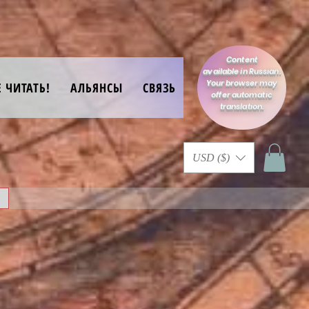
Content
available in Russian.
Your browser may
Е ЧИТАТЬ!
АЛЬЯНСЫ
СВЯЗЬ
offer automatic
translation.
USD ($)