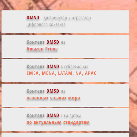
DMSD
- дистрибутор и агрегатор
цифрового контента
Контент
DMSD
на
Amazon Prime
Контент
DMSD
в субрегионах
EMEA, MENA, LATAM, NA, APAC
Контент
DMSD
на
основных языках мира
Контент
DMSD
с ки-артом
по актуальным стандартам