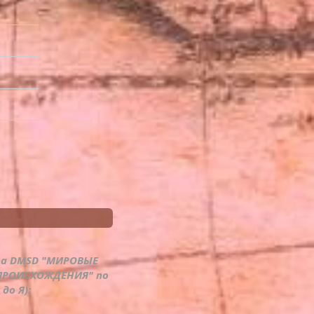
ра DMSD "МИРОВЫЕ
ПРОИСХОЖДЕНИЯ" по
до Я):