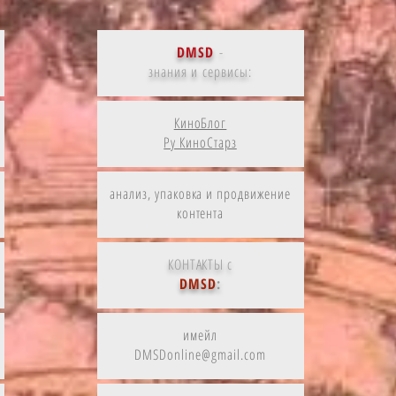
DMSD
-
знания и сервисы:
КиноБлог
Ру КиноСтарз
анализ, упаковка и продвижение
контента
КОНТАКТЫ с
DMSD
:
имейл
DMSDonline@gmail.com