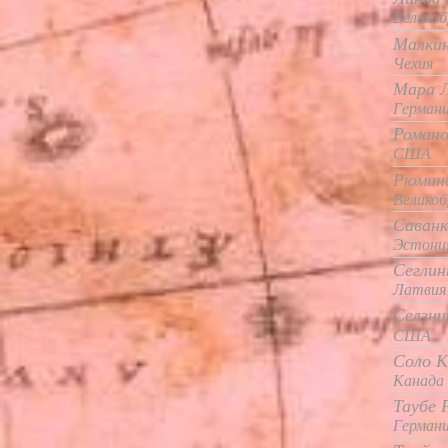
Велико
Малкин
Чехия
Мара Л
Германи
Романо
США
Рюмина
Велико
Саванк
Эстони
Сеглинь
Латвия
Селзни
США
Соло К
Канада
Таубе 
Герман