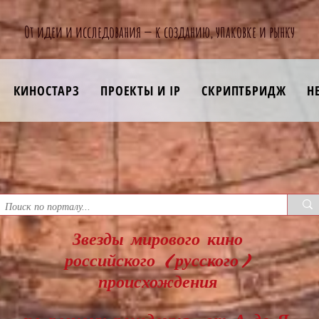
От идеи и исследования — к созданию, упаковке и рынку
КИНОСТАРЗ
ПРОЕКТЫ И IP
СКРИПТБРИДЖ
Н
Звезды мирового кино
российского (русского)
происхождения