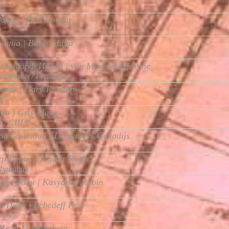
ь
оман | Blat Roman
Лина | Bubisa Lina
йендорф Ирена | von Meyendorff Irene
ритания / Германия
омен | Gary Romain
я
ра | Griy Mara
я / США
ов Геннадий | Dolganovs Genadijs
р Борис | Ingster Boris
Франция
ов Робин | Kasyanov Robin
 Иван | Lebedeff Ivan
Иван | Linow Ivan