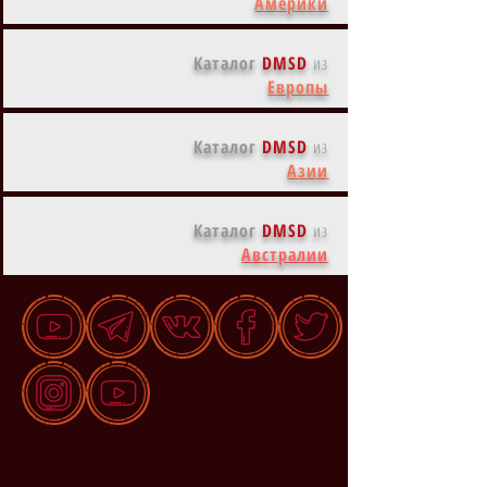
Америки
Каталог
DMSD
из
Европы
Каталог
DMSD
из
Азии
Каталог
DMSD
из
Австралии