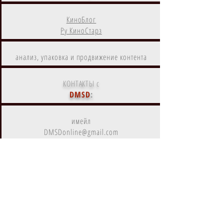
КиноБлог
Ру КиноСтарз
анализ, упаковка и продвижение контента
КОНТАКТЫ с
DMSD
:
имейл
DMSDonline@gmail.com
другие каналы
коммуникаций с нами
DMSD
- дистрибутор и агрегатор
цифрового контента