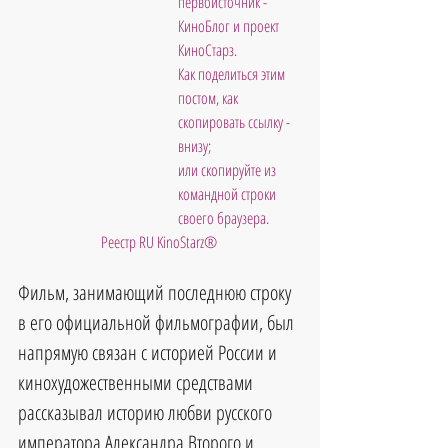
первоисточник - 
КиноБлог и проект 
КиноСтарз. 
Как поделиться этим 
постом, как 
скопировать ссылку - 
внизу; 
или скопируйте из 
командной строки 
своего браузера.
Реестр RU KinoStarz®
Фильм, занимающий последнюю строку 
в его официальной фильмографии, был 
напрямую связан с историей России и 
кинохудожественными средствами 
рассказывал историю любви русского 
императора Александра Второго и 