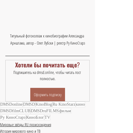
Титульный фотоколлаж к кинобиографии Александра 
Арнштама, автор - Олег Лубски | реестр Ру КиноСтарз
Хотели бы почитать еще?
Подпишитесь на dmsd.online, чтобы читать пост 
полностью.
Оформить подписку
DMSDonline
DMSD
KinoBlog
Ru KinoStarz
кино
DMSDfilmCLUB
DMSDruFILMS
фильм
Ру КиноСтарз
КиноБлог
TV
Мировые звёзды RU происхождения
История мирового кино и ТВ