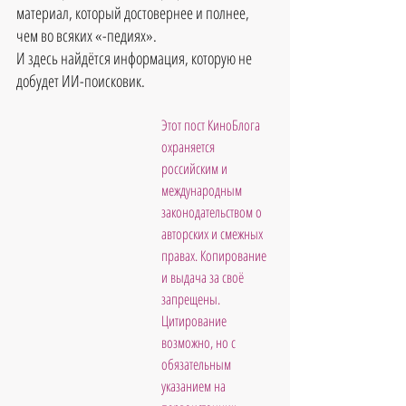
материал, который достовернее и полнее, 
чем во всяких «-педиях».
И здесь найдётся информация, которую не 
добудет ИИ-поисковик.
Этот пост КиноБлога 
охраняется 
российским и 
международным 
законодательством о 
авторских и смежных 
правах. Копирование 
и выдача за своё 
запрещены. 
Цитирование 
возможно, но с 
обязательным 
указанием на 