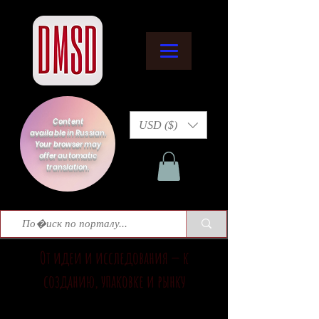
Content
USD ($)
available in Russian.
Your browser may
offer automatic
translation.
От идеи и исследования — к
созданию, упаковке и рынку