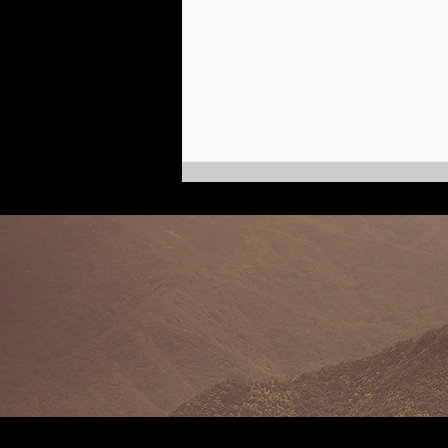
Казаки в городе | Марта фон
Коссатски, кинобиография