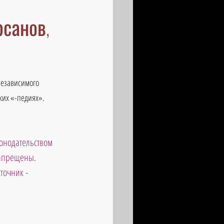
рсанов,
независимого 
ких «-педиях».
онодательством 
запрещены. 
точник - 