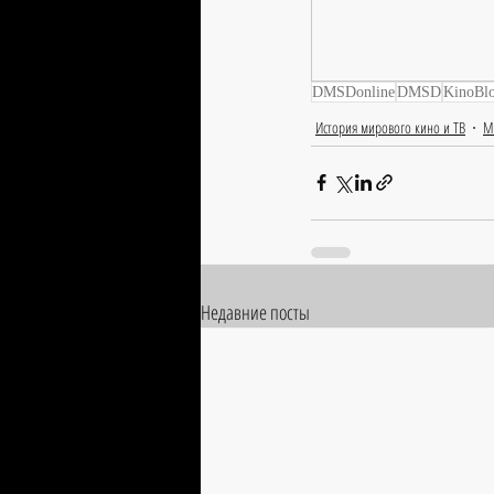
DMSDonline
DMSD
KinoBl
История мирового кино и ТВ
М
Недавние посты