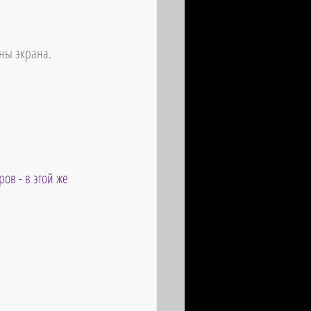
оны экрана.
ов - в этой же 