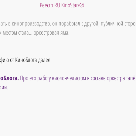
Реестр RU KinoStarz®
ать в кинопроизводство, он поработал с другой, публичной стор
местом стала... оркестровая яма.
фию от КиноБлога далее.
оБлога.
 Про его работу виолончелистом в составе оркестра тапёр
фии.