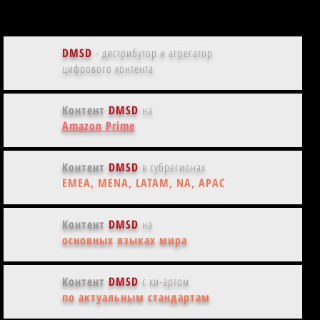
DMSD
- дистрибутор и агрегатор
цифрового контента
Контент
DMSD
на
Amazon Prime
Контент
DMSD
в субрегионах
EMEA, MENA, LATAM, NA, APAC
Контент
DMSD
на
основных языках мира
Контент
DMSD
с ки-артом
по актуальным стандартам