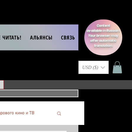
Content
available in Russian.
Your browser may
Е ЧИТАТЬ!
АЛЬЯНСЫ
СВЯЗЬ
offer automatic
translation.
USD ($)
рового кино и ТВ