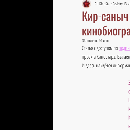
RU KinoStarz Registry
13 и
Кир-саныч 
кинобиогр
Обновлено:
20 июл.
Статья с доступом по 
подпи
проекта КиноСтарз. Взамен
И здесь найдётся информац