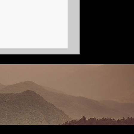
 сто | Марина фон Дитмар,
иография