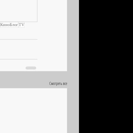
КиноБлог
TV
Смотреть все