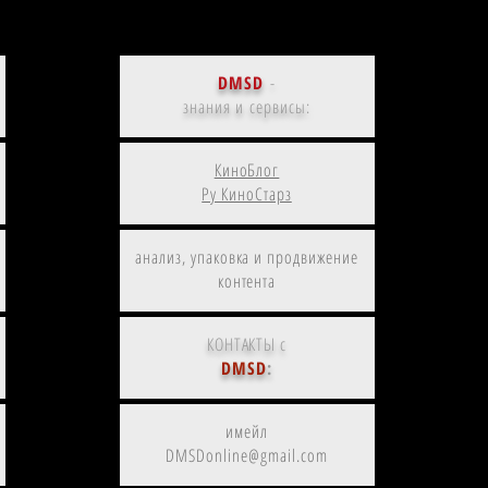
DMSD
-
знания и сервисы:
КиноБлог
Ру КиноСтарз
анализ, упаковка и продвижение
контента
КОНТАКТЫ с
DMSD
:
имейл
DMSDonline@gmail.com