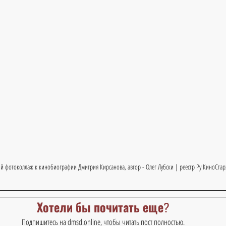
й фотоколлаж к кинобиографии Дмитрия Кирсанова, автор - Олег Лубски | реестр Ру КиноСтар
Хотели бы почитать еще?
Подпишитесь на dmsd.online, чтобы читать пост полностью.