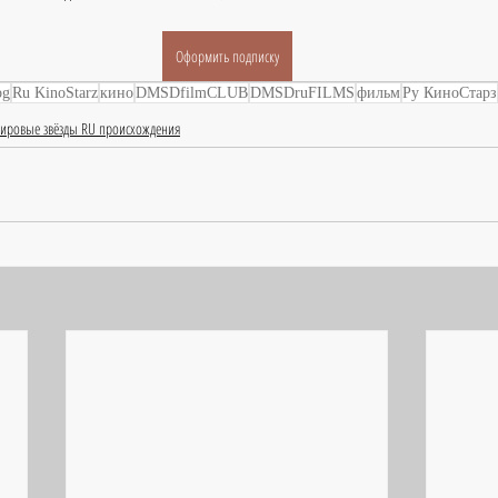
Оформить подписку
og
Ru KinoStarz
кино
DMSDfilmCLUB
DMSDruFILMS
фильм
Ру КиноСтарз
ировые звёзды RU происхождения