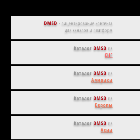
DMSD
-
лицензирование контента
для каналов и платформ
Каталог
DMSD
из
СНГ
Каталог
DMSD
из
Америки
Каталог
DMSD
из
Европы
Каталог
DMSD
из
Азии