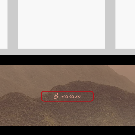
В начало
Неожиданная кинозвезда | Ирена
Почти
фон Мейендорф, кинобиография
киноб