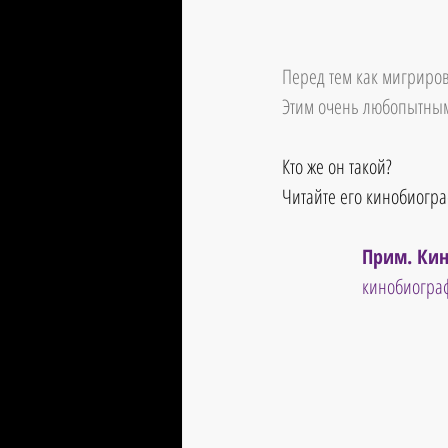
Перед тем как мигриров
Этим очень любопытным 
Кто же он такой?
Читайте его кинобиогра
Прим. Кин
кинобиогра