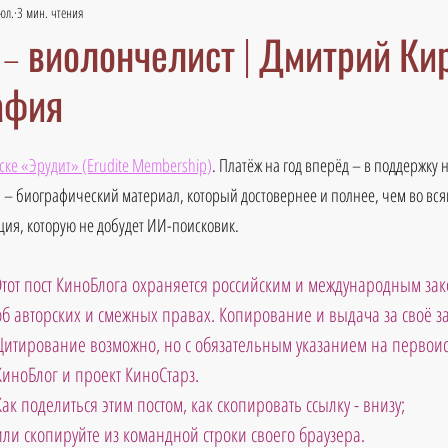
юл.
3 мин. чтения
– виолончелист | Дмитрий Ки
афия
ске «Эрудит» (Erudite Membership)
. Платёж на год вперёд – в поддержку 
 – биографический материал, который достовернее и полнее, чем во вся
ия, которую не добудет ИИ-поисковик.
Этот пост КиноБлога охраняется российским и международным зак
об авторских и смежных правах. Копирование и выдача за своё 
Цитирование возможно, но с обязательным указанием на первоис
КиноБлог и проект КиноСтарз. 
Как поделиться этим постом, как скопировать ссылку - внизу; 
или скопируйте из командной строки своего браузера.