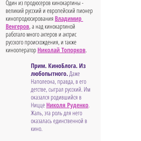
Один из продюсеров кинокартины - 
великий русский и европейский пионер 
кинопродюсирования 
Владимир 
Венгеров
, а над кинокартиной 
работало много актеров и актрис 
русского происхождения, и также 
кинооператор 
Николай Топорков
.
Прим. КиноБлога. Из 
любопытного.
 Даже 
Наполеона, правда, в его 
детстве, сыграл русский. Им 
оказался родившийся в 
Ницце 
Николя Руденко
. 
Жаль, эта роль для него 
оказалась единственной в 
кино.