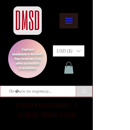
Content
USD ($)
available in Russian.
Your browser may
offer automatic
translation.
От идеи и исследования — к
созданию, упаковке и рынку