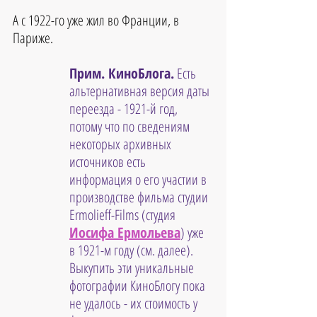
А с 1922-го уже жил во Франции, в 
Париже.
Прим. КиноБлога.
 Есть 
альтернативная версия даты 
переезда - 1921-й год, 
потому что по сведениям 
некоторых архивных 
источников есть 
информация о его участии в 
производстве фильма студии 
Ermolieff-Films (студия 
Иосифа Ермольева
) уже 
в 1921-м году (см. далее). 
Выкупить эти уникальные 
фотографии КиноБлогу пока 
не удалось - их стоимость у 