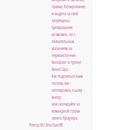
правах. Копирование 
и выдача за своё 
запрещены. 
Цитирование 
возможно, но с 
обязательным 
указанием на 
первоисточник - 
КиноБлог и проект 
КиноСтарз. 
Как поделиться этим 
постом, как 
скопировать ссылку - 
внизу; 
или скопируйте из 
командной строки 
своего браузера.
Реестр RU KinoStarz®