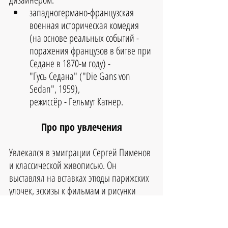
западногермано-французская 
военная историческая комедия 
(на основе реальных событий - 
поражения французов в битве при 
Седане в 1870-м году) - 
"Гусь Седана" ("Die Gans von 
Sedan", 1959), 
режиссёр - Гельмут Катнер.
Про про увлечения
Увлекался в эмиграции Сергей Пименов 
и классической живописью. Он 
выставлял на вставках этюды парижских 
улочек, эскизы к фильмам и рисунки 
сангиной. 
Участвовал в Осеннем салоне (1938). 