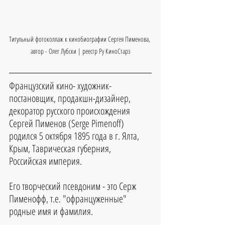
Титульный фотоколлаж к кинобиографии Сергея Пименова, 
автор - Олег Лубски | реестр Ру КиноСтарз
Французский кино- художник-
постановщик, продакшн-дизайнер, 
декоратор русского происхождения 
Сергей Пименов (Serge Pimenoff) 
родился 5 октября 1895 года в г. Ялта, 
Крым, Таврическая губерния, 
Российская империя.
Его творческий псевдоним - это Серж 
Пименофф, т.е. "офранцуженные" 
родные имя и фамилия.