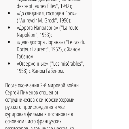
des sept jeunes filles", 1942);  
«До свидания, господин Грок» 
("Au revoir M. Grock", 1950);  
«Дорога Наполеона» ("La route 
Napoléon", 1953);  
«Дело доктора Лорана» ("Le cas du 
Docteur Laurent", 1957), с Жаном 
Габеном;  
«Отверженные» ("Les misérables", 
1958) с Жаном Габеном. 
После окончания 2-й мировой войны 
Сергей Пименов отошел от 
сотрудничества с кинорежиссерами 
русского происхождения и уже 
курировал фильмы в постановке в 
основном чисто французских 
режиссеров, в том числе несколько 