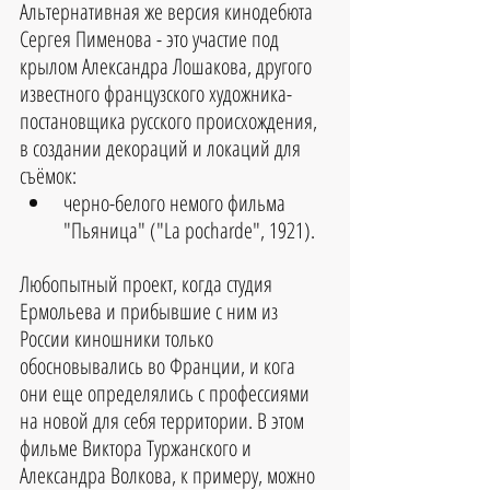
Альтернативная же версия кинодебюта 
Сергея Пименова - это участие под 
крылом Александра Лошакова, другого 
известного французского художника-
постановщика русского происхождения, 
в создании декораций и локаций для 
съёмок:
черно-белого немого фильма 
"Пьяница" ("La pocharde", 1921). 
Любопытный проект, когда студия 
Ермольева и прибывшие с ним из 
России киношники только 
обосновывались во Франции, и кога 
они еще определялись с профессиями 
на новой для себя территории. В этом 
фильме Виктора Туржанского и 
Александра Волкова, к примеру, можно 