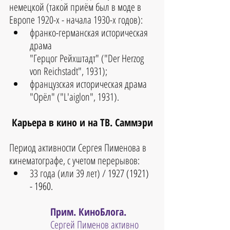
немецкой (такой приём был в моде в 
Европе 1920-х - начала 1930-х годов): 
франко-германская историческая 
драма 
"Герцог Рейхштадт" ("Der Herzog 
von Reichstadt", 1931);  
французская историческая драма 
"Орёл" ("L'aiglon", 1931). 
Карьера в кино и на ТВ. Саммэри
Период активности Сергея Пименова в 
кинематографе, с учетом перерывов: 
33 года (или 39 лет) / 
1927 (1921) 
- 1960.
Прим. КиноБлога. 
Сергей Пименов активно 