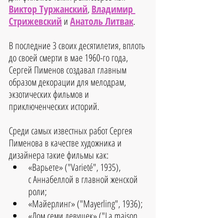
Виктор Туржанский
, 
Владимир 
Стрижевский
 и 
Анатоль Литвак
.
В последние 3 своих десятилетия, вплоть 
до своей смерти в мае 1960-го года, 
Сергей Пименов создавал главным 
образом декорации для мелодрам, 
экзотических фильмов и 
приключенческих историй. 
Среди самых известных работ Сергея 
Пименова в качестве художника и 
дизайнера такие фильмы как: 
«Варьете» ("Varieté", 1935), 
с Аннабеллой в главной женской 
роли;  
«Майерлинг» ("Mayerling", 1936);  
«Дом семи девушек» ("La maison 