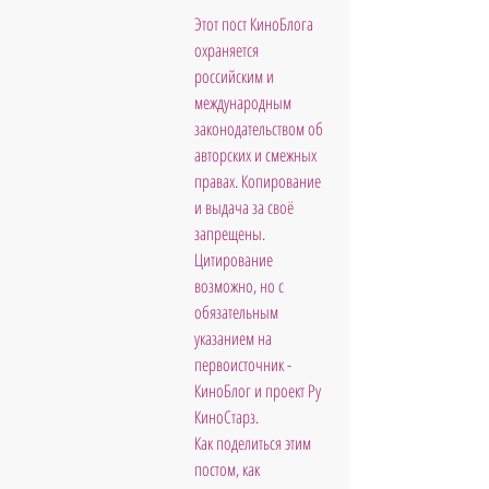
Этот пост КиноБлога 
охраняется 
российским и 
международным 
законодательством об 
авторских и смежных 
правах. Копирование 
и выдача за своё 
запрещены. 
Цитирование 
возможно, но с 
обязательным 
указанием на 
первоисточник - 
КиноБлог и проект Ру 
КиноСтарз. 
Как поделиться этим 
постом, как 