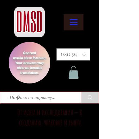
Content
USD ($)
available in Russian.
Your browser may
offer automatic
translation.
От идеи и исследования — к
созданию, упаковке и рынку