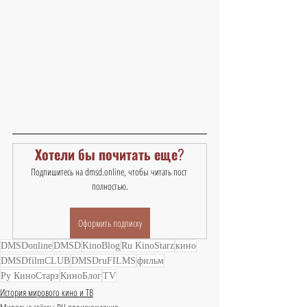
Хотели бы почитать еще?
Подпишитесь на dmsd.online, чтобы читать пост 
полностью.
Оформить подписку
DMSDonline
DMSD
KinoBlog
Ru KinoStarz
кино
DMSDfilmCLUB
DMSDruFILMS
фильм
Ру КиноСтарз
КиноБлог
TV
История мирового кино и ТВ