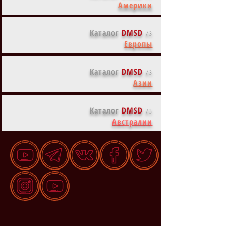
Америки
Каталог
DMSD
из
Европы
Каталог
DMSD
из
Азии
Каталог
DMSD
из
Австралии