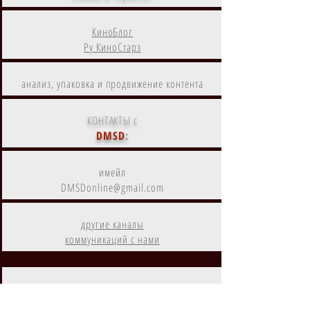
КиноБлог
Ру КиноСтарз
анализ, упаковка и продвижение контента
КОНТАКТЫ с
DMSD
:
имейл
DMSDonline@gmail.com
другие каналы
коммуникаций с нами
DMSD
- дистрибутор и агрегатор
цифрового контента